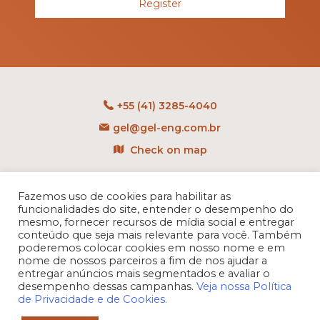
Register
+55 (41) 3285-4040
gel@gel-eng.com.br
Check on map
Rua Benedito Carollo, 1251
CEP: 81290-060 - CIC
Fazemos uso de cookies para habilitar as
funcionalidades do site, entender o desempenho do
Curitiba - PR - Brasil
mesmo, fornecer recursos de mídia social e entregar
conteúdo que seja mais relevante para você. Também
poderemos colocar cookies em nosso nome e em
nome de nossos parceiros a fim de nos ajudar a
entregar anúncios mais segmentados e avaliar o
desempenho dessas campanhas.
Veja nossa Política
de Privacidade e de Cookies.