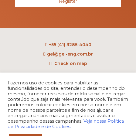
Register
+55 (41) 3285-4040
gel@gel-eng.com.br
Check on map
Rua Benedito Carollo, 1251
CEP: 81290-060 - CIC
Fazemos uso de cookies para habilitar as
funcionalidades do site, entender o desempenho do
Curitiba - PR - Brasil
mesmo, fornecer recursos de mídia social e entregar
conteúdo que seja mais relevante para você. Também
poderemos colocar cookies em nosso nome e em
nome de nossos parceiros a fim de nos ajudar a
entregar anúncios mais segmentados e avaliar o
desempenho dessas campanhas.
Veja nossa Política
de Privacidade e de Cookies.