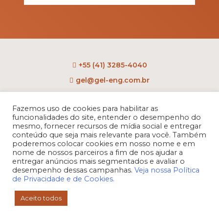
+55 (41) 3285-4040
gel@gel-eng.com.br
Veja no mapa
Fazemos uso de cookies para habilitar as
Rua Benedito Carollo, 1251
funcionalidades do site, entender o desempenho do
CEP: 81290-060 - CIC
mesmo, fornecer recursos de mídia social e entregar
conteúdo que seja mais relevante para você. Também
Curitiba - PR - Brasil
poderemos colocar cookies em nosso nome e em
nome de nossos parceiros a fim de nos ajudar a
entregar anúncios mais segmentados e avaliar o
desempenho dessas campanhas.
Veja nossa Política
de Privacidade e de Cookies.
Aceito todos