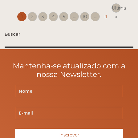
Última
1
2
3
4
5
...
10
...
»
Buscar
Pesquisar
por:
Mantenha-se atualizado com a
nossa Newsletter.
Inscrever