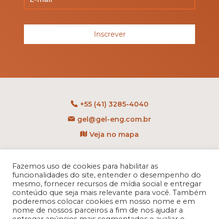
Inscrever
+55 (41) 3285-4040
gel@gel-eng.com.br
Veja no mapa
Rua Benedito Carollo, 1251
CEP: 81290-060 - CIC
Fazemos uso de cookies para habilitar as
funcionalidades do site, entender o desempenho do
Curitiba - PR - Brasil
mesmo, fornecer recursos de mídia social e entregar
conteúdo que seja mais relevante para você. Também
poderemos colocar cookies em nosso nome e em
nome de nossos parceiros a fim de nos ajudar a