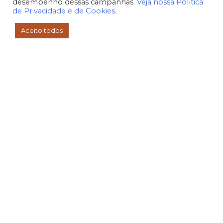
desempenho dessas campanhas.
Veja nossa Política
de Privacidade e de Cookies.
Aceito todos
Áreas de
Actuación
Drenaje
Saneamiento