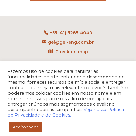
+55 (41) 3285-4040
gel@gel-eng.com.br
Check on map
Rua Benedito Carollo, 1251
CEP: 81290-060 - CIC
Fazemos uso de cookies para habilitar as
funcionalidades do site, entender o desempenho do
Curitiba - PR - Brasil
mesmo, fornecer recursos de mídia social e entregar
conteúdo que seja mais relevante para você. Também
poderemos colocar cookies em nosso nome e em
nome de nossos parceiros a fim de nos ajudar a
entregar anúncios mais segmentados e avaliar o
desempenho dessas campanhas.
Veja nossa Política
de Privacidade e de Cookies.
Aceito todos