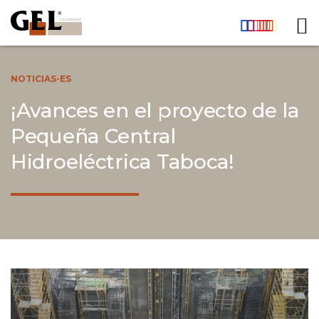
NOTICIAS-ES
¡Avances en el proyecto de la
Pequeña Central
Hidroeléctrica Taboca!