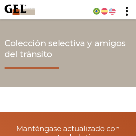
Colección selectiva y amigos
del tránsito
Manténgase actualizado con