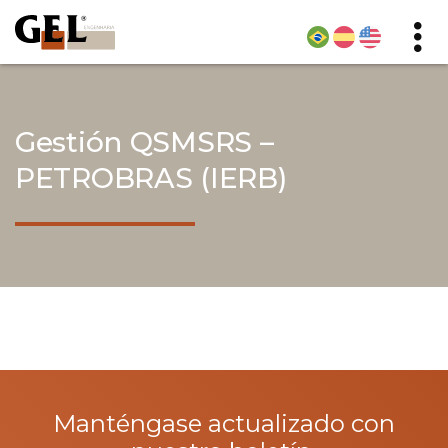
Gestión QSMSRS –
PETROBRAS (IERB)
Manténgase actualizado con