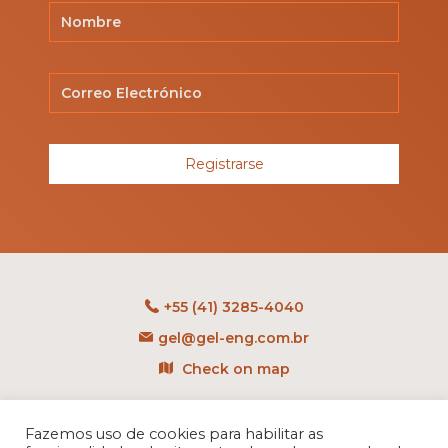
Registrarse
+55 (41) 3285-4040
gel@gel-eng.com.br
Check on map
Rua Benedito Carollo, 1251
CEP: 81290-060 - CIC
Fazemos uso de cookies para habilitar as