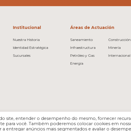
Institucional
Áreas de Actuación
Nuestra Historia
Saneamiento
Construcción 
Identidad Estratégica
Infraestructura
Minería
Sucursales
Petróleo y Gas
Internacional
Energía
es do site, entender o desempenho do mesmo, fornecer recurs
vante para você. Também poderemos colocar cookies em noss
r a entregar anúncios mais segmentados e avaliar o desemp