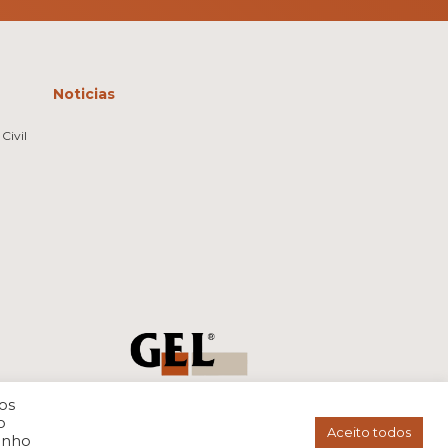
Noticias
Civil
os
o
Aceito todos
enho