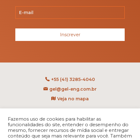
Inscrever
+55 (41) 3285-4040
gel@gel-eng.com.br
Veja no mapa
Rua Benedito Carollo, 1251
CEP: 81290-060 - CIC
Fazemos uso de cookies para habilitar as
funcionalidades do site, entender o desempenho do
Curitiba - PR - Brasil
mesmo, fornecer recursos de mídia social e entregar
conteúdo que seja mais relevante para você. Também