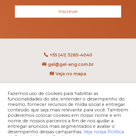
Inscrever
+55 (41) 3285-4040
gel@gel-eng.com.br
Veja no mapa
Rua Benedito Carollo, 1251
CEP: 81290-060 - CIC
Fazemos uso de cookies para habilitar as
funcionalidades do site, entender o desempenho do
Curitiba - PR - Brasil
mesmo, fornecer recursos de mídia social e entregar
conteúdo que seja mais relevante para você. Também
poderemos colocar cookies em nosso nome e em
nome de nossos parceiros a fim de nos ajudar a
entregar anúncios mais segmentados e avaliar o
desempenho dessas campanhas.
Veja nossa Política