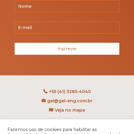
Inscrever
+55 (41) 3285-4040
gel@gel-eng.com.br
Veja no mapa
Rua Benedito Carollo, 1251
CEP: 81290-060 - CIC
Fazemos uso de cookies para habilitar as