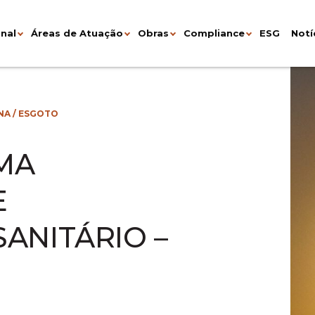
onal
Áreas de Atuação
Obras
Compliance
ESG
Notí
NA
/
ESGOTO
EMA
E
ANITÁRIO –