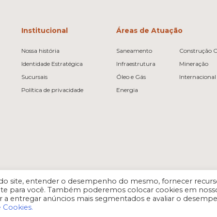
Institucional
Áreas de Atuação
Nossa história
Saneamento
Construção Ci
Identidade Estratégica
Infraestrutura
Mineração
Sucursais
Óleo e Gás
Internacional
Política de privacidade
Energia
es do site, entender o desempenho do mesmo, fornecer recurs
vante para você. Também poderemos colocar cookies em noss
r a entregar anúncios mais segmentados e avaliar o desemp
e Cookies.