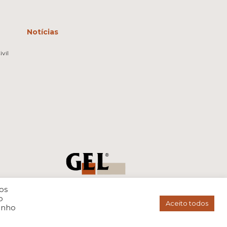
Notícias
vil
os
o
Aceito todos
enho