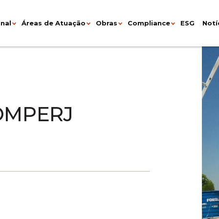
onal
Áreas de Atuação
Obras
Compliance
ESG
Notí
OMPERJ