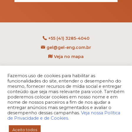
+55 (41) 3285-4040
gel@gel-eng.com.br
Veja no mapa
Rua Benedito Carollo, 1251
CEP: 81290-060 - CIC
Fazemos uso de cookies para habilitar as
funcionalidades do site, entender o desempenho do
Curitiba - PR - Brasil
mesmo, fornecer recursos de mídia social e entregar
conteúdo que seja mais relevante para você. Também
poderemos colocar cookies em nosso nome e em
nome de nossos parceiros a fim de nos ajudar a
entregar anúncios mais segmentados e avaliar o
desempenho dessas campanhas.
Veja nossa Política
de Privacidade e de Cookies.
Aceito todos