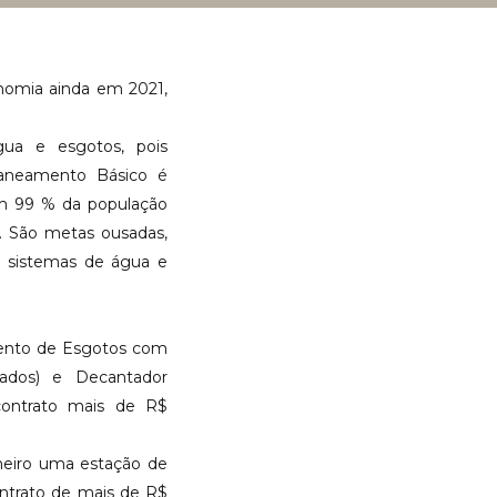
onomia ainda em 2021,
gua e esgotos, pois
aneamento Básico é
om 99 % da população
. São metas ousadas,
s sistemas de água e
amento de Esgotos com
ados) e Decantador
contrato mais de R$
neiro uma estação de
ontrato de mais de R$