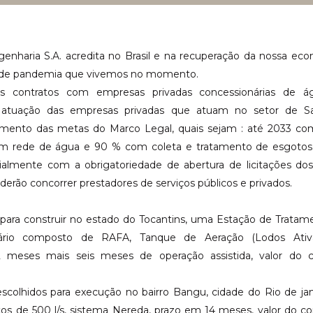
nharia S.A. acredita no Brasil e na recuperação da nossa ec
de pandemia que vivemos no momento.
s contratos com empresas privadas concessionárias de á
atuação das empresas privadas que atuam no setor de S
ngimento das metas do Marco Legal, quais sejam : até 2033 c
 com rede de água e 90 % com coleta e tratamento de esgotos
cialmente com a obrigatoriedade de abertura de licitações do
derão concorrer prestadores de serviços públicos e privados.
 para construir no estado do Tocantins, uma Estação de Trat
ário composto de RAFA, Tanque de Aeração (Lodos Ativ
12 meses mais seis meses de operação assistida, valor do 
colhidos para execução no bairro Bangu, cidade do Rio de ja
s de 500 l/s, sistema Nereda, prazo em 14 meses, valor do c