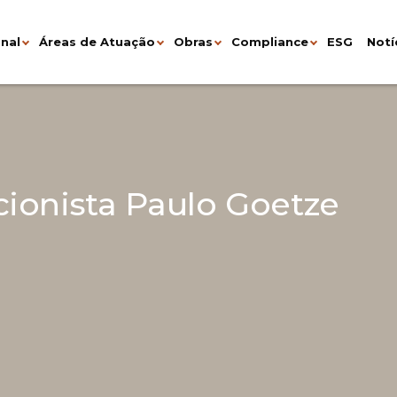
onal
Áreas de Atuação
Obras
Compliance
ESG
Notí
cionista Paulo Goetze