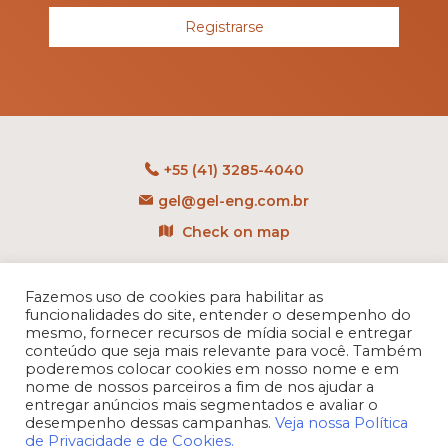
Registrarse
+55 (41) 3285-4040
gel@gel-eng.com.br
Check on map
Rua Benedito Carollo, 1251
CEP: 81290-060 - CIC
Fazemos uso de cookies para habilitar as
funcionalidades do site, entender o desempenho do
Curitiba - PR - Brasil
mesmo, fornecer recursos de mídia social e entregar
conteúdo que seja mais relevante para você. Também
poderemos colocar cookies em nosso nome e em
nome de nossos parceiros a fim de nos ajudar a
entregar anúncios mais segmentados e avaliar o
desempenho dessas campanhas.
Veja nossa Política
de Privacidade e de Cookies.