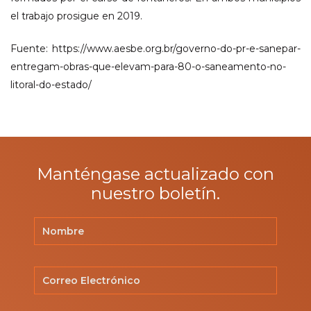
el trabajo prosigue en 2019.
Fuente: https://www.aesbe.org.br/governo-do-pr-e-sanepar-
entregam-obras-que-elevam-para-80-o-saneamento-no-
litoral-do-estado/
Manténgase actualizado con
nuestro boletín.