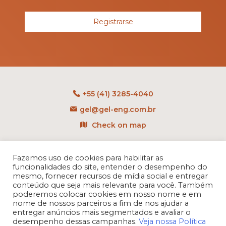
Registrarse
+55 (41) 3285-4040
gel@gel-eng.com.br
Check on map
Rua Benedito Carollo, 1251
CEP: 81290-060 - CIC
Fazemos uso de cookies para habilitar as
funcionalidades do site, entender o desempenho do
Curitiba - PR - Brasil
mesmo, fornecer recursos de mídia social e entregar
conteúdo que seja mais relevante para você. Também
poderemos colocar cookies em nosso nome e em
nome de nossos parceiros a fim de nos ajudar a
entregar anúncios mais segmentados e avaliar o
desempenho dessas campanhas.
Veja nossa Política