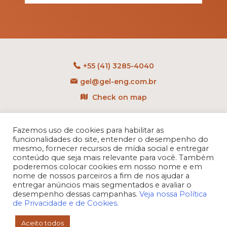
+55 (41) 3285-4040
gel@gel-eng.com.br
Check on map
Rua Benedito Carollo, 1251
CEP: 81290-060 - CIC
Fazemos uso de cookies para habilitar as
funcionalidades do site, entender o desempenho do
Curitiba - PR - Brasil
mesmo, fornecer recursos de mídia social e entregar
conteúdo que seja mais relevante para você. Também
poderemos colocar cookies em nosso nome e em
nome de nossos parceiros a fim de nos ajudar a
entregar anúncios mais segmentados e avaliar o
desempenho dessas campanhas.
Veja nossa Política
de Privacidade e de Cookies.
Aceito todos