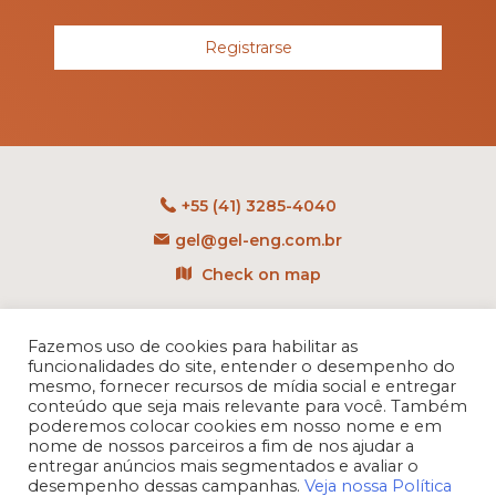
Registrarse
+55 (41) 3285-4040
gel@gel-eng.com.br
Check on map
Rua Benedito Carollo, 1251
CEP: 81290-060 - CIC
Fazemos uso de cookies para habilitar as
funcionalidades do site, entender o desempenho do
Curitiba - PR - Brasil
mesmo, fornecer recursos de mídia social e entregar
conteúdo que seja mais relevante para você. Também
poderemos colocar cookies em nosso nome e em
nome de nossos parceiros a fim de nos ajudar a
entregar anúncios mais segmentados e avaliar o
desempenho dessas campanhas.
Veja nossa Política