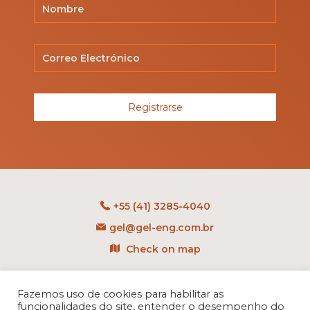
Registrarse
+55 (41) 3285-4040
gel@gel-eng.com.br
Check on map
Rua Benedito Carollo, 1251
CEP: 81290-060 - CIC
Fazemos uso de cookies para habilitar as
funcionalidades do site, entender o desempenho do
Curitiba - PR - Brasil