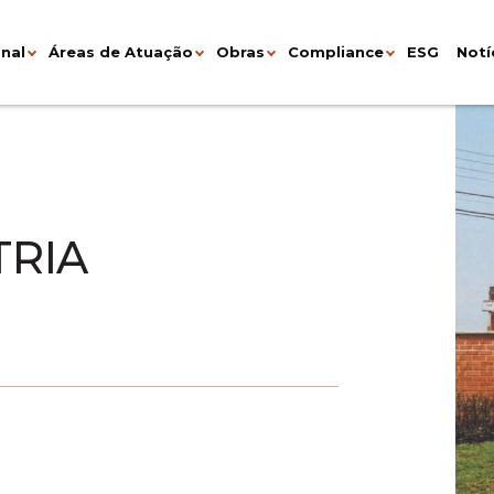
onal
Áreas de Atuação
Obras
Compliance
ESG
Notí
TRIA