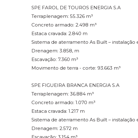
SPE FAROL DE TOUROS ENERGIA S.A
Terraplenagem: 55.326 m³
Concreto armado: 2.498 m³
Estaca cravada: 2.840 m
Sistema de aterramento As Built – instalação e
Drenagem: 3.858, m
Escavação: 7.360 m³
Movimento de terra - corte: 93.663 m³
SPE FIGUEIRA BRANCA ENERGIA S.A
Terraplenagem: 36.884 m³
Concreto armado: 1.070 m³
Estaca cravada: 1.217 m
Sistema de aterramento As Built – instalação e
Drenagem: 2.572 m
Escavação: 3.154 m³