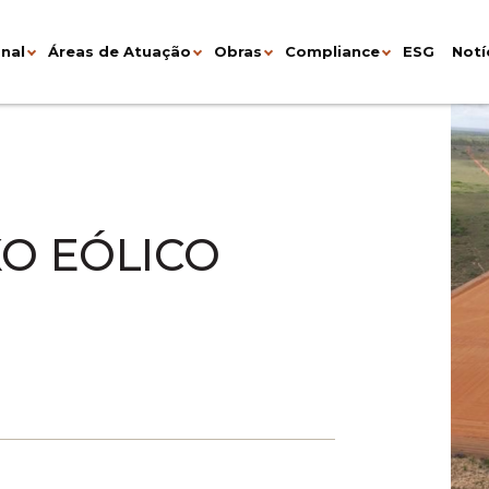
onal
Áreas de Atuação
Obras
Compliance
ESG
Notí
XO EÓLICO