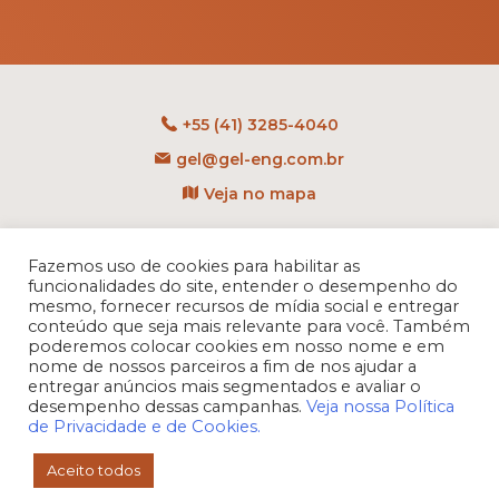
+55 (41) 3285-4040
gel@gel-eng.com.br
Veja no mapa
Rua Benedito Carollo, 1251
CEP: 81290-060 - CIC
Fazemos uso de cookies para habilitar as
funcionalidades do site, entender o desempenho do
Curitiba - PR - Brasil
mesmo, fornecer recursos de mídia social e entregar
conteúdo que seja mais relevante para você. Também
poderemos colocar cookies em nosso nome e em
nome de nossos parceiros a fim de nos ajudar a
entregar anúncios mais segmentados e avaliar o
desempenho dessas campanhas.
Veja nossa Política
de Privacidade e de Cookies.
Aceito todos