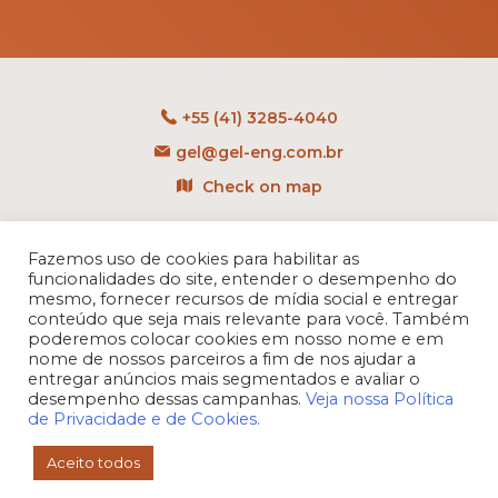
+55 (41) 3285-4040
gel@gel-eng.com.br
Check on map
Rua Benedito Carollo, 1251
CEP: 81290-060 - CIC
Fazemos uso de cookies para habilitar as
funcionalidades do site, entender o desempenho do
Curitiba - PR - Brasil
mesmo, fornecer recursos de mídia social e entregar
conteúdo que seja mais relevante para você. Também
poderemos colocar cookies em nosso nome e em
nome de nossos parceiros a fim de nos ajudar a
entregar anúncios mais segmentados e avaliar o
desempenho dessas campanhas.
Veja nossa Política
de Privacidade e de Cookies.
Aceito todos