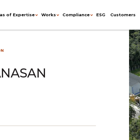
as of Expertise
Works
Compliance
ESG
Customers
ON
ANASAN