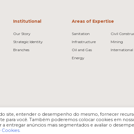
Institutional
Areas of Expertise
Our Story
Sanitation
Civil Constru
Strategic Identity
Infrastructure
Mining
Branches
Oil and Gas
International
Energy
es do site, entender o desempenho do mesmo, fornecer recurs
vante para você. Também poderemos colocar cookies em noss
r a entregar anúncios mais segmentados e avaliar o desemp
e Cookies.