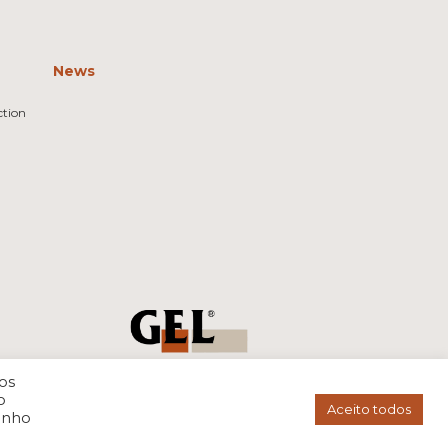
News
ction
os
o
Aceito todos
enho