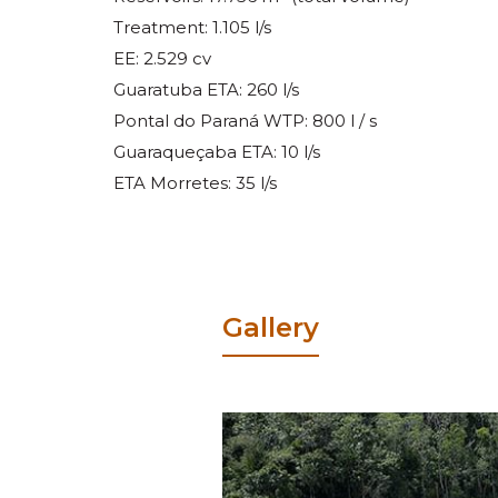
Treatment: 1.105 l/s
EE: 2.529 cv
Guaratuba ETA: 260 l/s
Pontal do Paraná WTP: 800 l / s
Guaraqueçaba ETA: 10 l/s
ETA Morretes: 35 l/s
Gallery