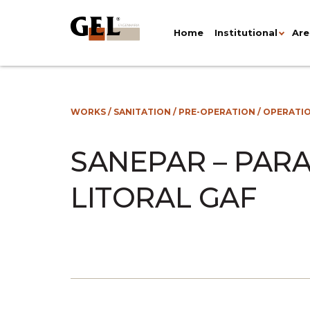
Home
Institutional
Are
WORKS
/
SANITATION
/
PRE-OPERATION / OPERATI
SANEPAR – PAR
LITORAL GAF