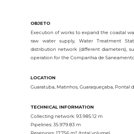
OBJETO
Execution of works to expand the coastal wat
raw water supply, Water Treatment Statio
distribution network (different diameters), 
operation for the Companhia de Saneamento
LOCATION
Guaratuba, Matinhos, Guaraqueçaba, Pontal do
TECHNICAL INFORMATION
Collecting network: 93.985.12 m
Pipelines: 35.979.83 m
Reservoirs: 17.756 m³ (total volume)