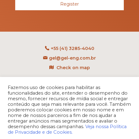
Register
+55 (41) 3285-4040
gel@gel-eng.com.br
Check on map
Rua Benedito Carollo, 1251
CEP: 81290-060 - CIC
Fazemos uso de cookies para habilitar as
funcionalidades do site, entender o desempenho do
Curitiba - PR - Brasil
mesmo, fornecer recursos de mídia social e entregar
conteúdo que seja mais relevante para você. Também
poderemos colocar cookies em nosso nome e em
nome de nossos parceiros a fim de nos ajudar a
entregar anúncios mais segmentados e avaliar o
desempenho dessas campanhas.
Veja nossa Política
de Privacidade e de Cookies.