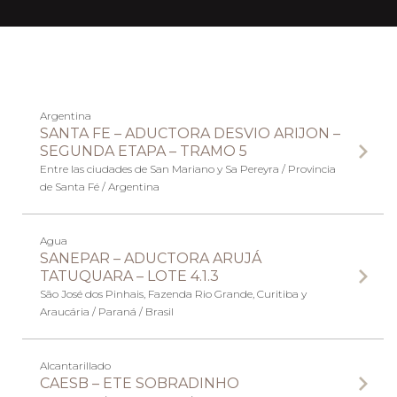
Argentina
SANTA FE – ADUCTORA DESVIO ARIJON –
SEGUNDA ETAPA – TRAMO 5
Entre las ciudades de San Mariano y Sa Pereyra / Provincia
de Santa Fé / Argentina
Agua
SANEPAR – ADUCTORA ARUJÁ
TATUQUARA – LOTE 4.1.3
São José dos Pinhais, Fazenda Rio Grande, Curitiba y
Araucária / Paraná / Brasil
Alcantarillado
CAESB – ETE SOBRADINHO