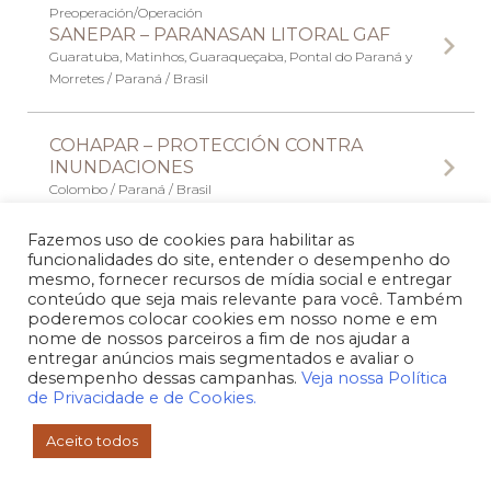
Preoperación/Operación
SANEPAR – PARANASAN LITORAL GAF
Guaratuba, Matinhos, Guaraqueçaba, Pontal do Paraná y
Morretes / Paraná / Brasil
COHAPAR – PROTECCIÓN CONTRA
INUNDACIONES
Colombo / Paraná / Brasil
Fazemos uso de cookies para habilitar as
DEP – P.M. PORTO ALEGRE –
funcionalidades do site, entender o desempenho do
CANALIZACIÓN
mesmo, fornecer recursos de mídia social e entregar
conteúdo que seja mais relevante para você. Também
Porto Alegre / Rio Grande do Sul / Brasil
poderemos colocar cookies em nosso nome e em
nome de nossos parceiros a fim de nos ajudar a
entregar anúncios mais segmentados e avaliar o
Alcantarillado
desempenho dessas campanhas.
Veja nossa Política
SANEPAR – SES PATO BRANCO
de Privacidade e de Cookies.
Pato Branco / Paraná / Brasil
Aceito todos
Alcantarillado